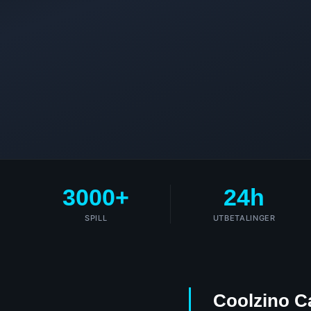
3000+
24h
SPILL
UTBETALINGER
Coolzino Ca