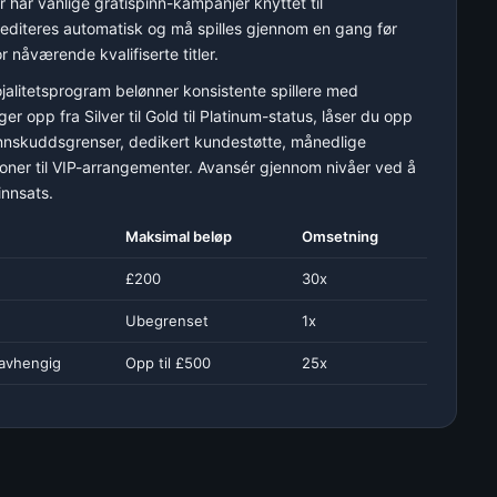
 har vanlige gratispinn-kampanjer knyttet til
krediteres automatisk og må spilles gjennom en gang før
 nåværende kvalifiserte titler.
ojalitetsprogram belønner konsistente spillere med
ger opp fra Silver til Gold til Platinum-status, låser du opp
innskuddsgrenser, dedikert kundestøtte, månedlige
joner til VIP-arrangementer. Avansér gjennom nivåer ved å
innsats.
Maksimal beløp
Omsetning
£200
30x
Ubegrenset
1x
avhengig
Opp til £500
25x