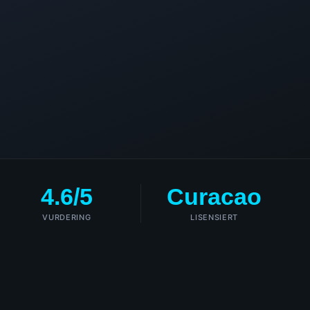
4.6/5
Curacao
VURDERING
LISENSIERT