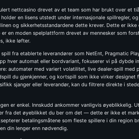
ulert nettcasino drevet av et team som har brukt over et tiå
 holder en lisens utstedt under internasjonale spillregler, 
plinen og sikkerhetsstandardene dette krever. Dette er ikk
e er en moden spelplattform drevet av mennesker som forstår 
, ikke løfter.
0 spill fra etablerte leverandører som NetEnt, Pragmatic Play
 opp hver automat eller bordvariant, fokuserer vi på dybde 
ere: automater med variert volatilitet, live dealer-spill med
spill du gjenkjenner, og kortspill som ikke virker designet f
ifikk sjanger eller leverandør, kan du filtrere direkte i ste
gen er enkel. Innskudd ankommer vanligvis øyeblikkelig. U
mer fra det øyeblikket du ber om det — dette er ikke et mar
ksepterer betalingsmåtene som fleste spillere i din region br
en din lenger enn nødvendig.