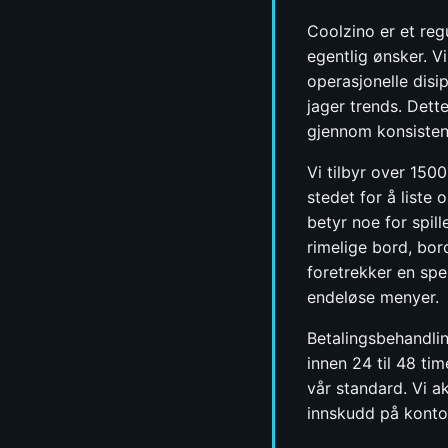
Coolzino er et reg
egentlig ønsker. Vi
operasjonelle disi
jager trends. Dett
gjennom konsistens
Vi tilbyr over 150
stedet for å liste
betyr noe for spill
rimelige bord, bord
foretrekker en spes
endeløse menyer.
Betalingsbehandlin
innen 24 til 48 ti
vår standard. Vi a
innskudd på konto