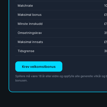
Matchrate
1
Maksimal bonus
£
Minste innskudd
£
Omsetningskrav
3
Maksimal innsats
£
Tidsgrense
3
Krev velkomstbonus
Spillere må være 18 år eller eldre og oppfylle alle generelle vilkår og
bonusen.