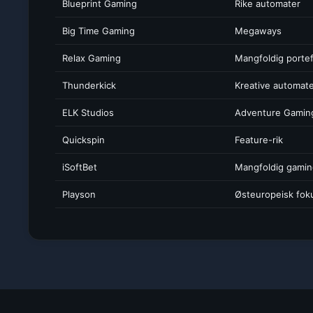
Blueprint Gaming
Rike automater
Big Time Gaming
Megaways
Relax Gaming
Mangfoldig portef
Thunderkick
Kreative automat
ELK Studios
Adventure Gamin
Quickspin
Feature-rik
iSoftBet
Mangfoldig gamin
Playson
Østeuropeisk fok