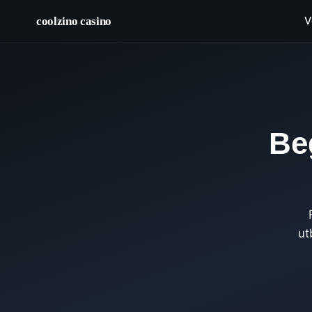
V
coolzino casino
Be
ut