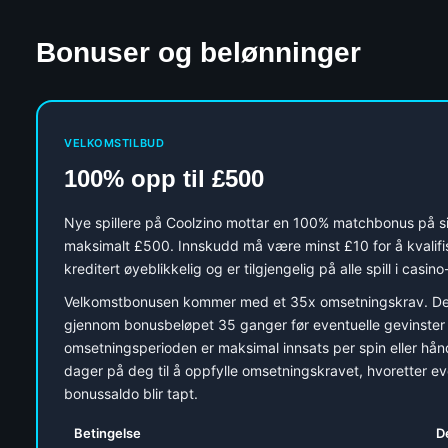
Bonuser og belønninger
VELKOMSTILBUD
100% opp til £500
Nye spillere på Coolzino mottar en 100% matchbonus på sit
maksimalt £500. Innskudd må være minst £10 for å kvalifis
kreditert øyeblikkelig og er tilgjengelig på alle spill i casino
Velkomstbonusen kommer med et 35x omsetningskrav. Dett
gjennom bonusbeløpet 35 ganger før eventuelle gevinster 
omsetningsperioden er maksimal innsats per spin eller hån
dager på deg til å oppfylle omsetningskravet, hvoretter e
bonussaldo blir tapt.
Betingelse
De