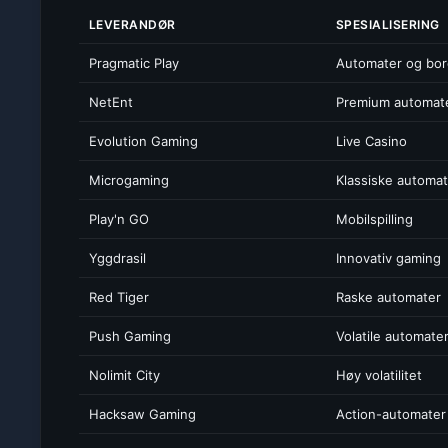
LEVERANDØR
SPESIALISERING
Pragmatic Play
Automater og bor
NetEnt
Premium automat
Evolution Gaming
Live Casino
Microgaming
Klassiske automat
Play'n GO
Mobilspilling
Yggdrasil
Innovativ gaming
Red Tiger
Raske automater
Push Gaming
Volatile automate
Nolimit City
Høy volatilitet
Hacksaw Gaming
Action-automater