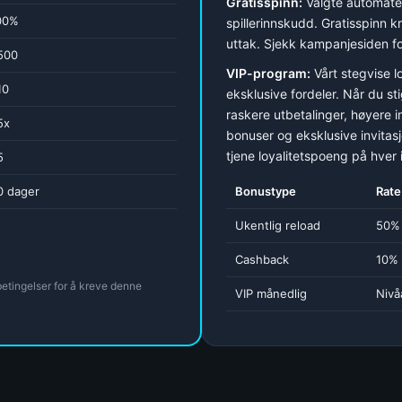
Gratisspinn:
Valgte automater
00%
spillerinnskudd. Gratisspinn 
uttak. Sjekk kampanjesiden for
500
VIP-program:
Vårt stegvise l
10
eksklusive fordeler. Når du sti
raskere utbetalinger, høyere 
5x
bonuser og eksklusive invitas
tjene loyalitetspoeng på hver 
5
0 dager
Bonustype
Rate
Ukentlig reload
50%
Cashback
10%
 betingelser for å kreve denne
VIP månedlig
Nivå