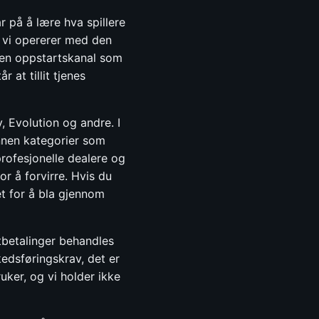
r på å lære hva spillere
og vi opererer med den
e en oppstartskanal som
at tillit tjenes
, Evolution og andre. I
innen kategorier som
 profesjonelle dealere og
or å forvirre. Hvis du
det for å bla gjennom
tbetalinger behandles
kedsføringskrav, det er
uker, og vi holder ikke