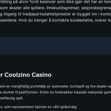
ambling på alvor fordi kasinoer som ikke gjør det har en ten
 som skader alle spillere. Innskuddsgrenser, sesjonsbegrens
 tilgang til tredjepartsstøttetjenester er bygget inn i konto
lpesidene. Hvis du trenger å kontakte kundestøtte, svarer t
er Coolzino Casino
ere en mangfoldig portefølje av automater, bordspill og live dealer-o
e styrker til plattformen. Enten du foretrekker klassisk mekanisk g
ttferdig spill.
, som representerer kjernen av vårt spillutvalg.