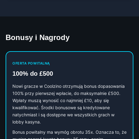
Bonusy i Nagrody
OFERTA POWITALNĄ
100% do £500
Nowi gracze w Coolzino otrzymują bonus dopasowania
100% przy pierwszej wpłacie, do maksymalnie £500.
Wpłaty muszą wynosić co najmniej £10, aby się
kwalifikować. Środki bonusowe są kredytowane
natychmiast i są dostępne we wszystkich grach w
lobby kasyna.
Bonus powitalny ma wymóg obrotu 35x. Oznacza to, że