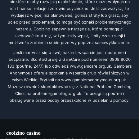
niektóre osoby rozwijają uzależnienie, które może wpłynąć na
ich finanse, relacje i zdrowie psychiczne. Jeśli zauważysz, że
wydajesz więcej niż planowałeś, gonisz straty lub grasz, aby
uciec przed problemami, to mogą być oznaki problematycznego
hazardu. Coolzino zapewnia narzędzia, które pomogą ci
zachować kontrolę, w tym limity wpłat, limity czasu sesji i
możliwość zrobienia sobie przerwy poprzez samowykluczenie.
Jeśli martwisz się o swój hazard, wsparcie jest dostępne i
bezpłatne. Skontaktuj się z GamCare pod numerem 0808 8020
133 (poufne, 24/7) lub odwiedź www.gamcare.org.uk. Gamblers
Anonymous oferuje spotkania wsparcia grup rówieśniczych w
całym Wielkiej Brytanii na www.gamblersanonymous.org.uk.
Możesz również skontaktować się z National Problem Gambling
Clinic na problem-gambling.org.uk. Te usługi są poufne i
obsługiwane przez osoby przeszkolone w udzielaniu pomocy.
coolzino casino