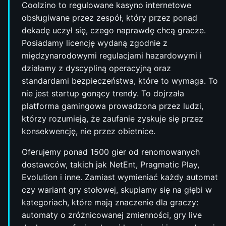
Coolzino to regulowane kasyno internetowe
obsługiwane przez zespół, który przez ponad
dekadę uczył się, czego naprawdę chcą gracze.
Posiadamy licencję wydaną zgodnie z
międzynarodowymi regulacjami hazardowymi i
działamy z dyscypliną operacyjną oraz
standardami bezpieczeństwa, które to wymaga. To
nie jest startup gonący trendy. To dojrzała
platforma gamingowa prowadzona przez ludzi,
którzy rozumieją, że zaufanie zyskuje się przez
konsekwencję, nie przez obietnice.
Oferujemy ponad 1500 gier od renomowanych
dostawców, takich jak NetEnt, Pragmatic Play,
Evolution i inne. Zamiast wymieniać każdy automat
czy wariant gry stołowej, skupiamy się na głębi w
kategoriach, które mają znaczenie dla graczy:
automaty o zróżnicowanej zmienności, gry live