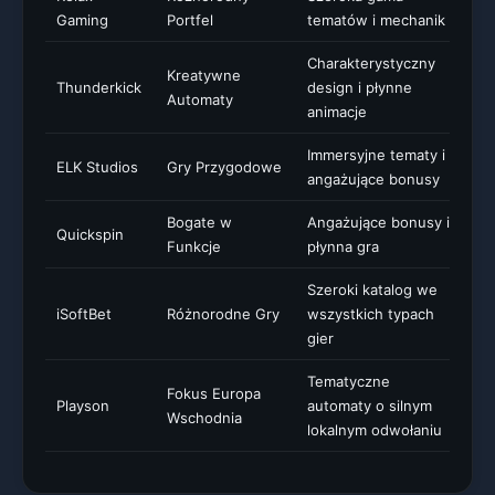
Gaming
Portfel
tematów i mechanik
Charakterystyczny
Kreatywne
Thunderkick
design i płynne
Automaty
animacje
Immersyjne tematy i
ELK Studios
Gry Przygodowe
angażujące bonusy
Bogate w
Angażujące bonusy i
Quickspin
Funkcje
płynna gra
Szeroki katalog we
iSoftBet
Różnorodne Gry
wszystkich typach
gier
Tematyczne
Fokus Europa
Playson
automaty o silnym
Wschodnia
lokalnym odwołaniu