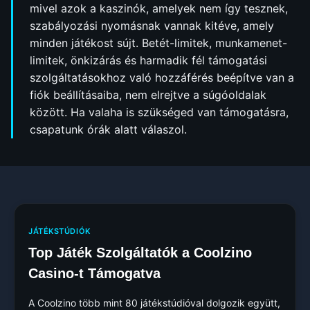
mivel azok a kaszinók, amelyek nem így tesznek,
szabályozási nyomásnak vannak kitéve, amely
minden játékost sújt. Betét-limitek, munkamenet-
limitek, önkizárás és harmadik fél támogatási
szolgáltatásokhoz való hozzáférés beépítve van a
fiók beállításaiba, nem elrejtve a súgóoldalak
között. Ha valaha is szükséged van támogatásra,
csapatunk órák alatt válaszol.
JÁTÉKSTÚDIÓK
Top Játék Szolgáltatók a Coolzino
Casino-t Támogatva
A Coolzino több mint 80 játékstúdióval dolgozik együtt,