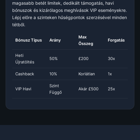
magasabb betét limitek, dedikált támogatás, havi
bónuszok és kizárólagos meghívások VIP eseményekre.
Lépj előre a szinteken hűségpontok szerzésével minden
tétből.
Max
Bónusz Típus
Arány
Forgatás
Összeg
Heti
50%
£200
30x
Újratöltés
Cashback
10%
Korlátlan
1x
Szint
VIP Havi
Akár £500
25x
Függő