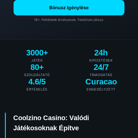
Bónusz Igénylése
18+. Feltételek érvényesek. Felelősen játssz.
3000+
24h
JÁTÉK
KIFIZETÉSEK
80+
24/7
SZOLGÁLTATÓ
TÁMOGATÁS
4.6/5
Curacao
ÉRTÉKELÉS
ENGEDÉLYZETT
Coolzino Casino: Valódi
Játékosoknak Építve