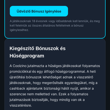
Üdvözlő Bónusz Igénylése
A játékosoknak 18 évesnek vagy idősebbnek kell lenniük, és meg
kell felelniük az összes általános feltételnek a bónusz
igényleséhez.
Kiegészítő Bónuszok és
Hűségprogram
A Coolzino jutalmazta a hűséges játékosokat folyamatos
promóciókkal és egy átfogó hűségprogrammal. A heti
újratöltési bónuszok lehetőséget adnak a visszatérő
játékosoknak, hogy megerősítsék egyenlegüket, míg a
cashback ajánlatunk biztonsági hálót nyújt, amikor a
szerencse nem melletted van. Ezek a folyamatos
jutalmazások biztosítják, hogy mindig van ok a
visszatérésre.