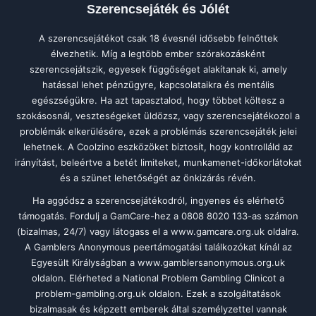
Szerencsejáték és Jólét
A szerencsejátékot csak 18 évesnél idősebb felnőttek
élvezhetik. Míg a legtöbb ember szórakozásként
szerencsejátszik, egyesek függőséget alakítanak ki, amely
hatással lehet pénzügyre, kapcsolataikra és mentális
egészségükre. Ha azt tapasztalod, hogy többet költesz a
szokásosnál, veszteségeket üldözsz, vagy szerencsejátékozol a
problémák elkerülésére, ezek a problémás szerencsejáték jelei
lehetnek. A Coolzino eszközöket biztosít, hogy kontrolláld az
irányítást, beleértve a betét limiteket, munkamenet-időkorlátokat
és a szünet lehetőségét az önkizárás révén.
Ha aggódsz a szerencsejátékodról, ingyenes és elérhető
támogatás. Fordulj a GamCare-hez a 0808 8020 133-as számon
(bizalmas, 24/7) vagy látogass el a www.gamcare.org.uk oldalra.
A Gamblers Anonymous peertámogatási találkozókat kínál az
Egyesült Királyságban a www.gamblersanonymous.org.uk
oldalon. Elérheted a National Problem Gambling Clinicot a
problem-gambling.org.uk oldalon. Ezek a szolgáltatások
bizalmasak és képzett emberek által személyzettel vannak