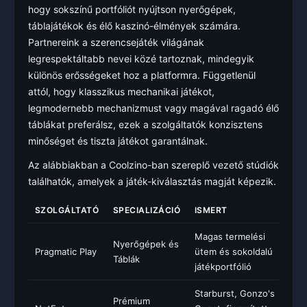
hogy sokszínű portfóliót nyújtson nyerőgépek,
táblajátékok és élő kaszinó-élmények számára.
Partnereink a szerencsejáték világának
legrespektáltabb nevei közé tartoznak, mindegyik
különös erősségeket hoz a platformra. Függetlenül
attól, hogy klasszikus mechanikai játékot,
legmodernebb mechanizmust vagy magával ragadó élő
táblákat preferálsz, ezek a szolgáltatók konzisztens
minőséget és tiszta játékot garantálnak.
Az alábbiakban a Coolzino-ban szereplő vezető stúdiók
találhatók, amelyek a játék-kiválasztás magját képezik.
SZOLGÁLTATÓ
SPECIALIZÁCIÓ
ISMERT
Magas termelési
Nyerőgépek és
Pragmatic Play
ütem és sokoldalú
Táblák
játékportfólió
Starburst, Gonzo's
Prémium